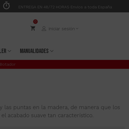
ENTREGA EN 48/72 HORAS Envíos a toda España
0
Iniciar sesión
LER
MANUALIDADES
Botador
 y las puntas en la madera, de manera que los
el acabado suave tan característico.