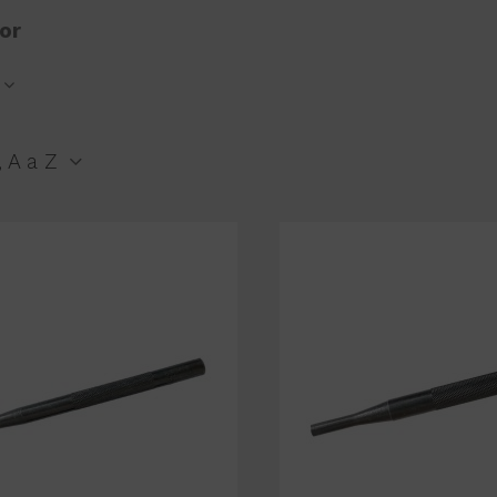
por
 A a Z