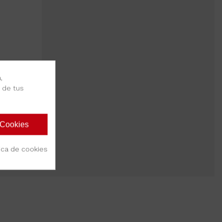
,
s de tus
 Cookies
tica de cookies
ículo(s)