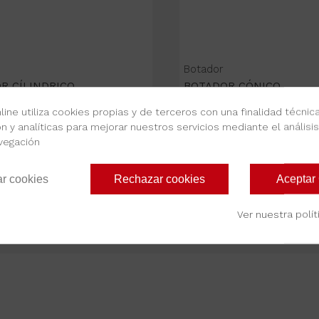
Botador
R CÍLINDRICO
BOTADOR CÓNICO
line utiliza cookies propias y de terceros con una finalidad técnica
n y analíticas para mejorar nuestros servicios mediante el análisi
vegación
4,60 €
4,38 €
Desde
ar cookies
Rechazar cookies
Aceptar
Ver más
Ver más
Ver nuestra polí
Mostrando
1
-2 de 2 art