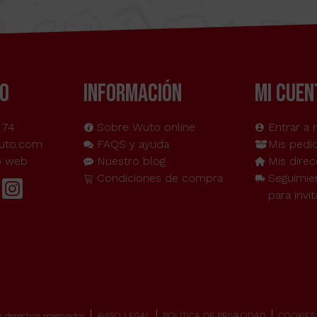
O
INFORMACIÓN
MI CUEN
 74
Sobre Wuto online
Entrar a 
uto.com
FAQS y ayuda
Mis pedi
o web
Nuestro blog
Mis direc
Condiciones de compra
Seguimie
para invi
 derechos reservados
AVISO LEGAL
POLÍTICA DE PRIVACIDAD
COOKIES