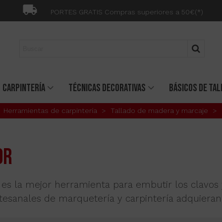
PORTES GRATIS Compras superiores a 50€(*)
CARPINTERÍA
TÉCNICAS DECORATIVAS
BÁSICOS DE TAL
Herramientas de carpintería
>
Tallado de madera y marcaje
>
OR
 es la mejor herramienta para embutir los clavos
rtesanales de marquetería y carpintería adquieran 