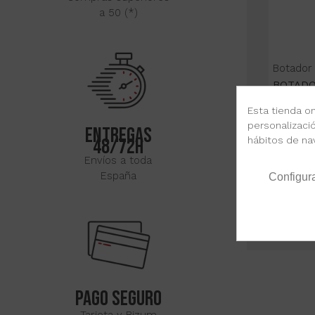
a 50 (*)
Botador
BOTADO
Esta tienda on
personalizació
ENTREGAS
hábitos de na
48/72H
Desde
Envíos a toda
España
Configur
PAGO SEGURO