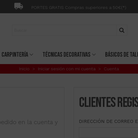
PORTES GRATIS Compras superiores a 50€(*)
CARPINTERÍA
TÉCNICAS DECORATIVAS
BÁSICOS DE TAL
Inicio
>
Iniciar sesión con mi cuenta
>
Cuenta
CLIENTES REGI
pedido en la cuenta y
DIRECCIÓN DE CORREO 