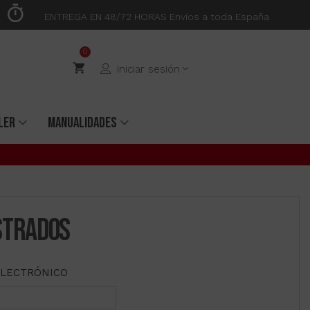
ENTREGA EN 48/72 HORAS Envíos a toda España
0
Iniciar sesión
LER
MANUALIDADES
STRADOS
ELECTRÓNICO