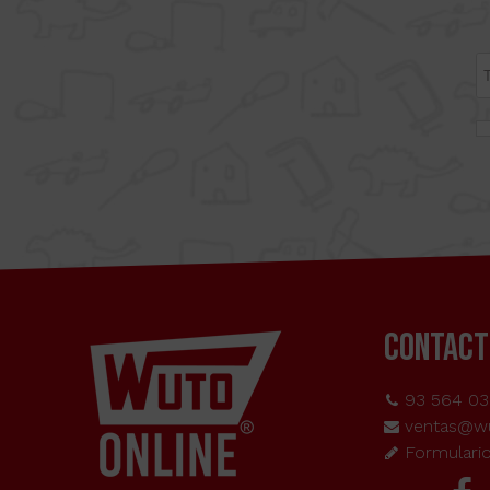
CONTACT
93 564 03
ventas@w
Formulari