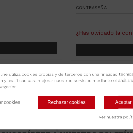
CONTRASEÑA
¿Has olvidado la con
line utiliza cookies propias y de terceros con una finalidad técnica
n y analíticas para mejorar nuestros servicios mediante el análisi
vegación
ar cookies
Rechazar cookies
Aceptar
NEWSLETTER
Ver nuestra polí