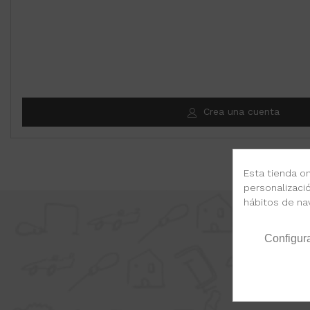
Crea una cuenta
Esta tienda on
personalizació
hábitos de na
Configur