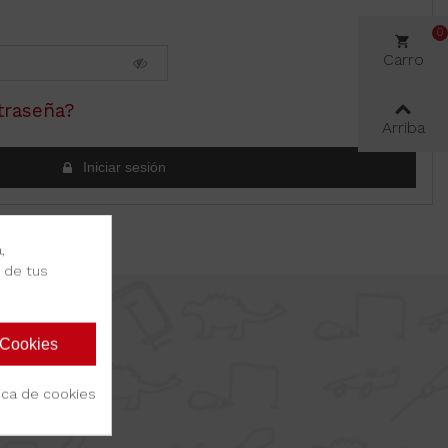
0
Carro
traseña?
Arriba
Iniciar sesión
,
s de tus
 Cookies
tica de cookies