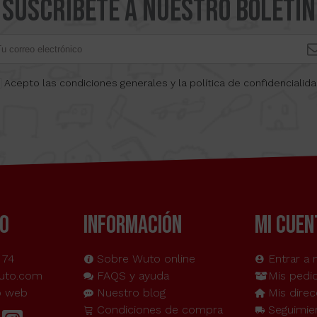
Suscríbete a nuestro boletín
Acepto las condiciones generales y la política de confidencialid
O
INFORMACIÓN
MI CUEN
 74
Sobre Wuto online
Entrar a 
uto.com
FAQS y ayuda
Mis pedi
o web
Nuestro blog
Mis direc
Condiciones de compra
Seguimie