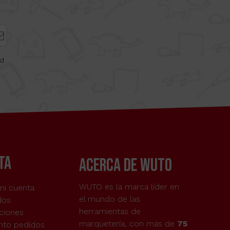
ad
TA
acerca de wuto
WUTO es la marca líder en
mi cuenta
el mundo de las
dos
herramientas de
ciones
marquetería, con más de
75
nto pedidos