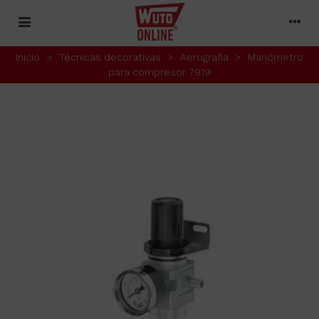
Inicio
>
Técnicas decorativas
>
Aerografía
>
Manómetro
para compresor 7919