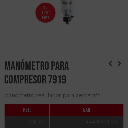
Manómetro para
compresor 7919
Manómetro regulador para aerógrafo.
Ref.
EAN
7910 BL
8 414058 791032