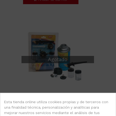
Agotado
Esta tienda online utiliza cookies propias y de terceros con
Aerógrafos
una finalidad técnica, personalización y analíticas para
KIT AERÓGRAFO
mejorar nuestros servicios mediante el análisis de tus