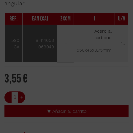
angular.
Ref.
EAN (CA)
ZxCm
i
U/V
Acero al
carbono
590
8 414058
–
1u
CA
069049
550x45x0,75mm
3,55 €
-
+
Añadir al carrito