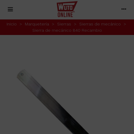
Inicio
>
Marquetería
>
Sierras
>
Sierras de mecánico
>
Sierra de mecánico 840 Recambio