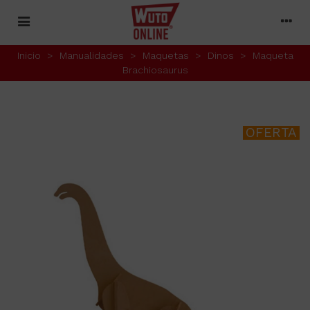
Inicio
>
Manualidades
>
Maquetas
>
Dinos
>
Maqueta
Brachiosaurus
OFERTA