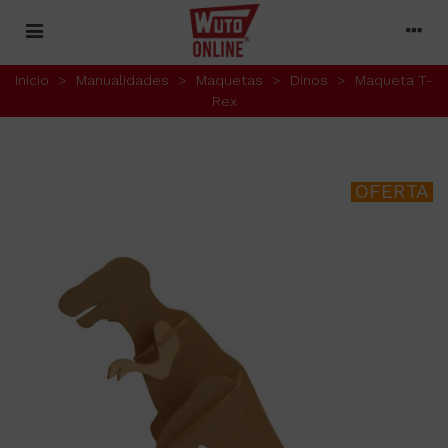
Inicio
>
Manualidades
>
Maquetas
>
Dinos
>
Maqueta T-
Rex
OFERTA